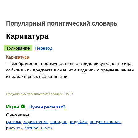
Популярный политический словарь
Карикатура
Толкование
Перевод
Карикатура
— изображение, преимущественно в виде рисунка, к.-н. лица,
события или предмета в смешном виде или с преувеличением
их характерных особенностей.
Популярный политический словарь
.
1923
.
Игры ⚽
Нужен реферат?
Синонимы
:
гротеск
,
карикатурка
,
пародия
,
подобие
,
преувеличение
,
рисунок
,
сатира
,
шарж