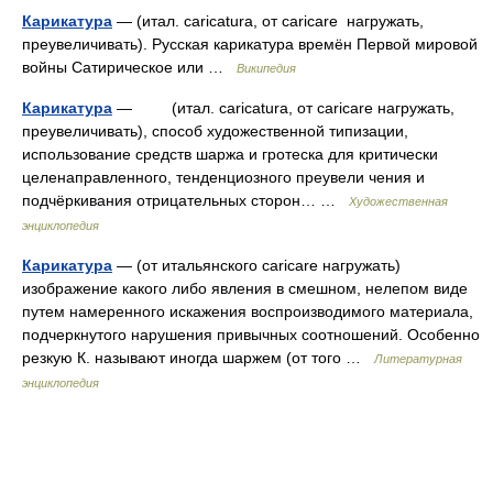
Карикатура
— (итал. caricatura, от caricare нагружать,
преувеличивать). Русская карикатура времён Первой мировой
войны Сатирическое или …
Википедия
Карикатура
— (итал. caricatura, от caricare нагружать,
преувеличивать), способ художественной типизации,
использование средств шаржа и гротеска для критически
целенаправленного, тенденциозного преувели чения и
подчёркивания отрицательных сторон… …
Художественная
энциклопедия
Карикатура
— (от итальянского caricare нагружать)
изображение какого либо явления в смешном, нелепом виде
путем намеренного искажения воспроизводимого материала,
подчеркнутого нарушения привычных соотношений. Особенно
резкую К. называют иногда шаржем (от того …
Литературная
энциклопедия