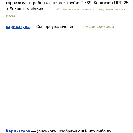
каррикатура требовала пива и трубки. 1789. Карамзин ПРП 25.
< Лисицына Мария… …
Исторический словарь галлицизмов русского
языка
карикатура
— См. преувеличение …
Словарь синонимов
Карикатура
— (рисунокъ, изображающій что либо въ