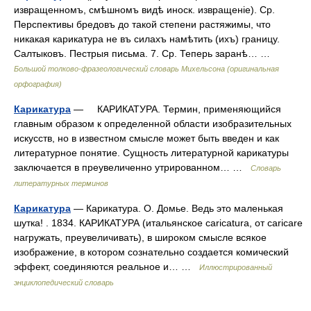
извращенномъ, смѣшномъ видѣ иноск. извращеніе). Ср.
Перспективы бредовъ до такой степени растяжимы, что
никакая карикатура не въ силахъ намѣтить (ихъ) границу.
Салтыковъ. Пестрыя письма. 7. Ср. Теперь заранѣ… …
Большой толково-фразеологический словарь Михельсона (оригинальная
орфография)
Карикатура
— КАРИКАТУРА. Термин, применяющийся
главным образом к определенной области изобразительных
искусств, но в известном смысле может быть введен и как
литературное понятие. Сущность литературной карикатуры
заключается в преувеличенно утрированном… …
Словарь
литературных терминов
Карикатура
— Карикатура. О. Домье. Ведь это маленькая
шутка! . 1834. КАРИКАТУРА (итальянское caricatura, от caricare
нагружать, преувеличивать), в широком смысле всякое
изображение, в котором сознательно создается комический
эффект, соединяются реальное и… …
Иллюстрированный
энциклопедический словарь